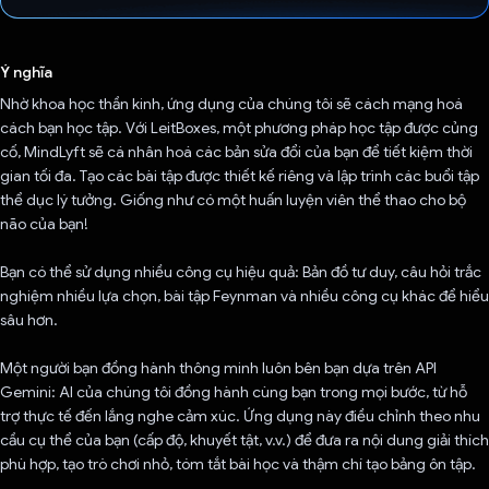
Đã bình chọn!
Ý nghĩa
Nhờ khoa học thần kinh, ứng dụng của chúng tôi sẽ cách mạng hoá
cách bạn học tập. Với LeitBoxes, một phương pháp học tập được củng
cố, MindLyft sẽ cá nhân hoá các bản sửa đổi của bạn để tiết kiệm thời
gian tối đa. Tạo các bài tập được thiết kế riêng và lập trình các buổi tập
thể dục lý tưởng. Giống như có một huấn luyện viên thể thao cho bộ
não của bạn!
Bạn có thể sử dụng nhiều công cụ hiệu quả: Bản đồ tư duy, câu hỏi trắc
nghiệm nhiều lựa chọn, bài tập Feynman và nhiều công cụ khác để hiểu
sâu hơn.
Một người bạn đồng hành thông minh luôn bên bạn dựa trên API
Gemini: AI của chúng tôi đồng hành cùng bạn trong mọi bước, từ hỗ
trợ thực tế đến lắng nghe cảm xúc. Ứng dụng này điều chỉnh theo nhu
cầu cụ thể của bạn (cấp độ, khuyết tật, v.v.) để đưa ra nội dung giải thích
phù hợp, tạo trò chơi nhỏ, tóm tắt bài học và thậm chí tạo bảng ôn tập.