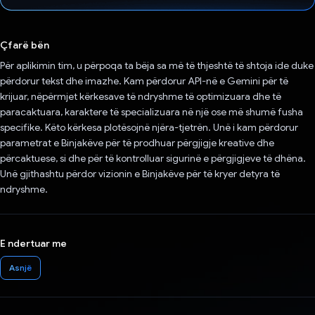
Votuar!
Çfarë bën
Për aplikimin tim, u përpoqa ta bëja sa më të thjeshtë të shtoja ide duke
përdorur tekst dhe imazhe. Kam përdorur API-në e Gemini për të
krijuar, nëpërmjet kërkesave të ndryshme të optimizuara dhe të
paracaktuara, karaktere të specializuara në një ose më shumë fusha
specifike. Këto kërkesa plotësojnë njëra-tjetrën. Unë i kam përdorur
parametrat e Binjakëve për të prodhuar përgjigje kreative dhe
përcaktuese, si dhe për të kontrolluar sigurinë e përgjigjeve të dhëna.
Unë gjithashtu përdor vizionin e Binjakëve për të kryer detyra të
ndryshme.
E ndertuar me
Asnjë