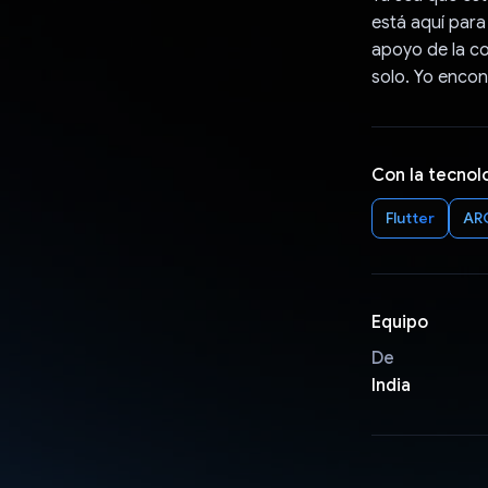
está aquí para
apoyo de la c
solo. Yo encon
Con la tecnol
Flutter
AR
Equipo
De
India