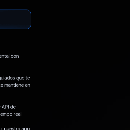
ental con
guiados que te
te mantiene en
e API de
iempo real.
o, nuestra app