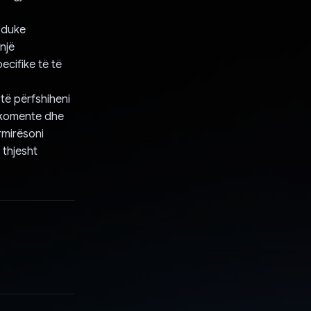
, duke
një
ecifike të të
 të përfshiheni
ni komente dhe
rmirësoni
 thjesht