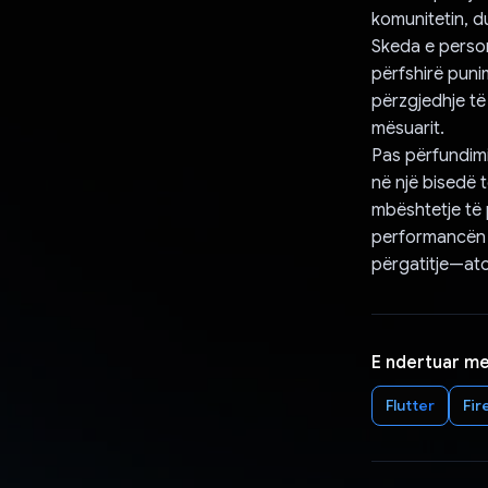
komunitetin, du
Skeda e persona
përfshirë puni
përzgjedhje të 
mësuarit.
Pas përfundimi
në një bisedë t
mbështetje të 
performancën t
përgatitje—ato 
E ndertuar m
Flutter
Fir