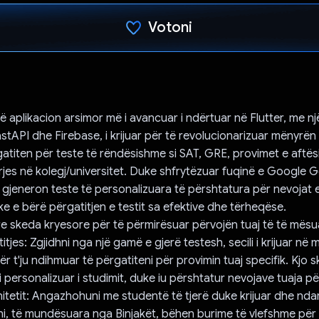
Votoni
Votuar!
ë aplikacion arsimor më i avancuar i ndërtuar në Flutter, me nj
tAPI dhe Firebase, i krijuar për të revolucionarizuar mënyrën 
atiten për teste të rëndësishme si SAT, GRE, provimet e aftës
yrjes në kolegj/universitet. Duke shfrytëzuar fuqinë e Google G
 gjeneron teste të personalizuara të përshtatura për nevojat e 
e e bërë përgatitjen e testit sa efektive dhe tërheqëse.
re skeda kryesore për të përmirësuar përvojën tuaj të të mësua
tjes: Zgjidhni nga një gamë e gjerë testesh, secili i krijuar në
ër t'ju ndihmuar të përgatiteni për provimin tuaj specifik. Kjo 
i personalizuar i studimit, duke iu përshtatur nevojave tuaja pë
tetit: Angazhohuni me studentë të tjerë duke krijuar dhe ndar
oni, të mundësuara nga Binjakët, bëhen burime të vlefshme për 