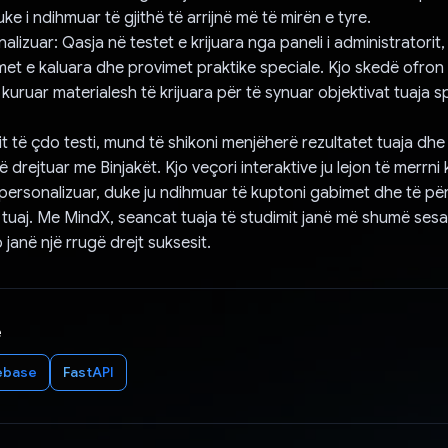
ke i ndihmuar të gjithë të arrijnë më të mirën e tyre.
lizuar: Qasja në testet e krijuara nga paneli i administratorit
met e kaluara dhe provimet praktike speciale. Kjo skedë ofron 
kuruar materialesh të krijuara për të synuar objektivat tuaja sp
t të çdo testi, mund të shikoni menjëherë rezultatet tuaja dhe
ë drejtuar me Binjakët. Kjo veçori interaktive ju lejon të merr
personalizuar, duke ju ndihmuar të kuptoni gabimet dhe të pë
uaj. Me MindX, seancat tuaja të studimit janë më shumë sesa
janë një rrugë drejt suksesit.
e
ebase
FastAPI