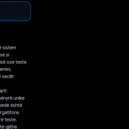
ë sistem
se si
isë ose teste
emini,
secilit
rit:
 mënyrë unike
skedë është
rgatitore.
ë teste.
të gjithë