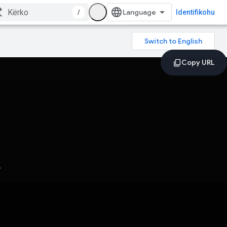
/
Identifikohu
.