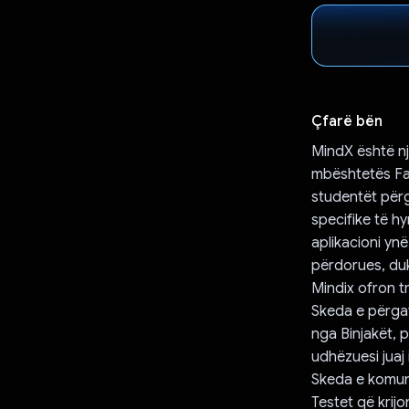
Çfarë bën
MindX është nj
mbështetës Fas
studentët përg
specifike të h
aplikacioni ynë
përdorues, duk
Mindix ofron t
Skeda e përgati
nga Binjakët, p
udhëzuesi juaj 
Skeda e komuni
Testet që krij