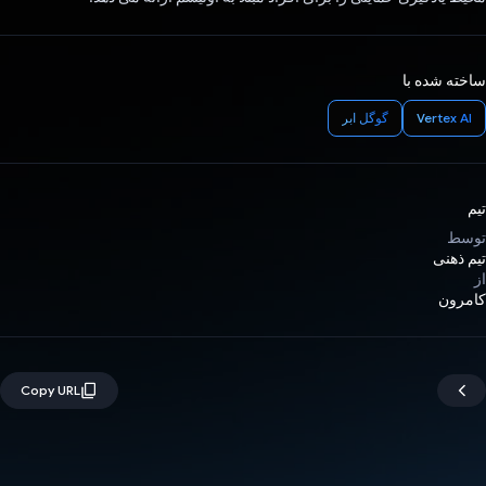
ساخته شده با
Vertex AI
گوگل ابر
تیم
توسط
تیم ذهنی
از
کامرون