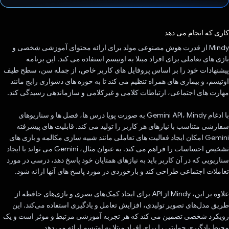
رای داد!
کاری که انجام می دهد
Mindy از قدرت هوش مصنوعی مولد برای ارائه محتوای آموزشی شخصی و
بازی های تعاملی برای افراد مبتلا به اوتیسم استفاده می کند. این برنامه
پیشنهادات خود را بر اساس پروفایل های کاربر خاص، از جمله سن، سطح طیف
اوتیسم، و بیماری های همراه تنظیم می کند تا به حوزه های دشواری رایج مانند
مهارت های اجتماعی، ارتباطات کلامی و غیرکلامی و سازماندهی رسیدگی کند.
با ادغام Gemini API، Mindy به صورت پویا درس ها، فصل ها و سناریوهای
سفارشی متناسب با نیازهای هر کاربر را تولید می کند. قابلیت های پیشرفته
Gemini امکان ایجاد فعالیت های تعاملی مانند شبیه سازی مکالمه و بازی های
تشخیص احساسات را فراهم می کند. به عنوان مثال، Gemini می تواند با ایجاد
سناریویی که در آن کاربر باید به نیازهای همتایان خود پاسخ دهد، درسی در مورد
تعاملات اجتماعی طراحی کند و بازخوردی در مورد پاسخ های آنها ارائه شود.
علاوه بر این، Mindy از API برای ایجاد کمک‌های بصری و بازی‌های حافظه از
طریق مدل‌های تصویر تولیدی، افزایش تعامل و یادگیری استفاده می‌کند. این
رویکرد شخصی تضمین می کند که هر تجربه آموزشی مرتبط و موثر است و یک
محیط یادگیری حمایتی را برای افراد مبتلا به اوتیسم ارائه می دهد.