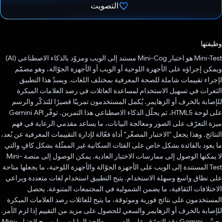
التصويت
تم التصويت.
وظيفتها
‫Mini-Test هو اختبار Mini-Cog مستند إلى الويب ومزوّد بالذكاء الاصطناعي (AI)
ويمكن إجراؤه على الأجهزة اللوحية أو الويب أو الأجهزة الجوّالة، وهو مصمّم
لإجراء تقييمات شاملة للصحة المعرفية بمختلف اللغات. ويسدّ هذا التطبيق
الثغرات في تسهيل الاستخدام لمساعدة العائلات في رصد العلامات المبكرة
للإصابة بالخرف أو الزهايمر. يُكمل المستخدمون تمرينًا قصيرًا للتذكّر والرسم
على لوحة HTML5، ثم يحلّل الذكاء الاصطناعي هذا التمرين. توفّر Gemini API
ميزة التعرّف على الصور ومعالجة البيانات، ما يساعد مقدمي الرعاية في فهم
النتائج. وهذا يجعل "الاختبار المصغّر" أداة فعّالة لإدارة التقييمات المعرفية عن بُعد،
ما يعود بالفائدة بشكل خاص على الفئات السكانية غير الممثّلة بشكل كافٍ والتي
لا يمكنها الوصول إلى ممارسات الاختبار العادية. يمكن الوصول إلى منصة Mini-
Test المستندة إلى الويب على الأجهزة الجوّالة والأجهزة اللوحية، ما يجعلها متاحة
على نطاق واسع وسهلة الاستخدام. يتيح التطبيق استخدام لغات متعددة ويراعي
الاختلافات الثقافية، ما يضمن الشمولية في المجتمعات المتنوعة. يحصل
المستخدمون على نتائج فورية وموثوقة، ما يتيح للعائلات رصد العلامات المبكرة
للإصابة بالخرف أو الزهايمر والسعي للحصول على مزيد من التقييم إذا لزم الأمر.
يحسِّن Gemini دقة التعرّف على الصور ومعالجة البيانات، ما يسمح لاختبار Mini-