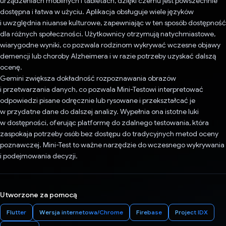
urządzeniach mobilnych i tabletach, dzięki czemu jest powszechnie
dostępna i łatwa w użyciu. Aplikacja obsługuje wiele języków
i uwzględnia niuanse kulturowe, zapewniając w ten sposób dostępność
dla różnych społeczności. Użytkownicy otrzymują natychmiastowe,
wiarygodne wyniki, co pozwala rodzinom wykrywać wczesne objawy
demencji lub choroby Alzheimera i w razie potrzeby uzyskać dalszą
ocenę.
Gemini zwiększa dokładność rozpoznawania obrazów
i przetwarzania danych, co pozwala Mini-Testowi interpretować
odpowiedzi pisane odręcznie lub rysowane i przekształcać je
w przydatne dane do dalszej analizy. Wypełnia ona istotne luki
w dostępności, oferując platformę do zdalnego testowania, która
zaspokaja potrzeby osób bez dostępu do tradycyjnych metod oceny
poznawczej. Mini-Test to ważne narzędzie do wczesnego wykrywania
i podejmowania decyzji.
Utworzone za pomocą
Flutter
Wersja internetowa/Chrome
Firebase
Project IDX