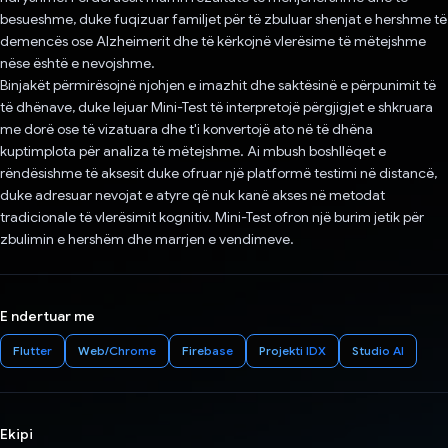
besueshme, duke fuqizuar familjet për të zbuluar shenjat e hershme të
demencës ose Alzheimerit dhe të kërkojnë vlerësime të mëtejshme
nëse është e nevojshme.
Binjakët përmirësojnë njohjen e imazhit dhe saktësinë e përpunimit të
të dhënave, duke lejuar Mini-Test të interpretojë përgjigjet e shkruara
me dorë ose të vizatuara dhe t'i konvertojë ato në të dhëna
kuptimplota për analiza të mëtejshme. Ai mbush boshllëqet e
rëndësishme të aksesit duke ofruar një platformë testimi në distancë,
duke adresuar nevojat e atyre që nuk kanë akses në metodat
tradicionale të vlerësimit kognitiv. Mini-Test ofron një burim jetik për
zbulimin e hershëm dhe marrjen e vendimeve.
E ndertuar me
Flutter
Web/Chrome
Firebase
Projekti IDX
Studio AI
Ekipi