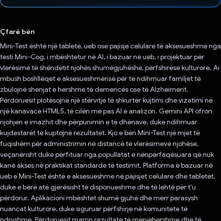
Votuar!
Çfarë bën
Mini-Test është një tabletë, ueb ose pajisje celulare të aksesueshme nga
testi Mini-Cog, i mbështetur në AI, i bazuar në ueb, i projektuar për
vlerësime të shëndetit njohës shumëgjuhëshe, përfshirëse kulturore. Ai
mbush boshllëqet e aksesueshmërisë për të ndihmuar familjet të
zbulojnë shenjat e hershme të demencës ose të Alzheimerit.
Përdoruesit plotësojnë një stërvitje të shkurtër kujtimi dhe vizatimi në
një kanavacë HTML5, të cilën më pas AI e analizon. Gemini API ofron
njohjen e imazhit dhe përpunimin e të dhënave, duke ndihmuar
kujdestarët të kuptojnë rezultatet. Kjo e bën Mini-Test një mjet të
fuqishëm për administrimin në distancë të vlerësimeve njohëse,
veçanërisht duke përfituar nga popullatat e nënpërfaqësuara që nuk
kanë akses në praktikat standarde të testimit. Platforma e bazuar në
ueb e Mini-Test është e aksesueshme në pajisjet celulare dhe tabletët,
duke e bërë atë gjerësisht të disponueshme dhe të lehtë për t'u
përdorur. Aplikacioni mbështet shumë gjuhë dhe merr parasysh
nuancat kulturore, duke siguruar përfshirje në komunitete të
ndryshme. Përdoruesit marrin rezultate të menjëhershme dhe të