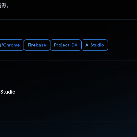
資源。
/Chrome
Firebase
Project IDX
AI Studio
 Studio