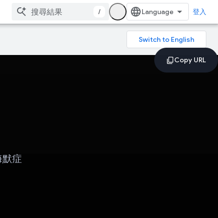
/
登入
海默症