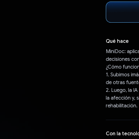
Qué hace
MiniDoc: aplic
decisiones con
¿Cómo funcio
1. Subimos imág
de otras fuent
2. Luego, la IA
la afección y,
rehabilitación.
Con la tecnol