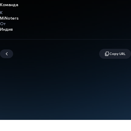
Команда
К
MiNoters
От
Индия