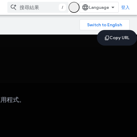
/
登入
事本應用程式。