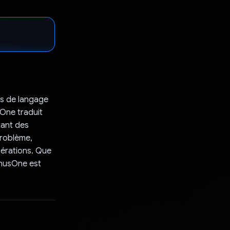
es de langage
One traduit
tant des
problème,
pérations. Que
inusOne est