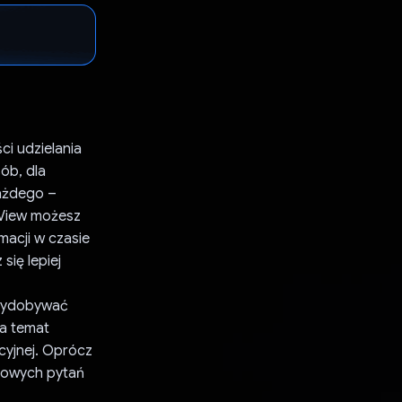
ci udzielania
ób, dla
każdego –
rView możesz
macji w czasie
się lepiej
 wydobywać
na temat
cyjnej. Oprócz
rdowych pytań