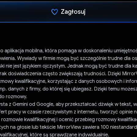
Zagłosuj
Głos oddany
to aplikacja mobilna, która pomaga w doskonaleniu umiejętnoś
wienia. Wywiady w firmie mogą być szczególnie trudne dla os
ski nie jest językiem ojczystym. Jednak mogą być trudne dla 
rak doświadczenia często zwiększają trudności. Dzięki Mirro
owy kwalifikacyjne, korzystając z danych osobowych i infor
np. danych z firmy, do której się ubiegasz. Dzięki temu możesz 
do rozmowy.
zysta z Gemini od Google, aby przekształcać dźwięk w tekst,
fert pracy w czasie rzeczywistym z internetu, tworzyć opinie 
rozmowie kwalifikacyjnej i ocenić przebieg rozmowy kwalifika
tych na głosie lub tekście MirrorView zawiera 100 niestanda
lifikacyjnej, które są sprawdzane indywidualnie.