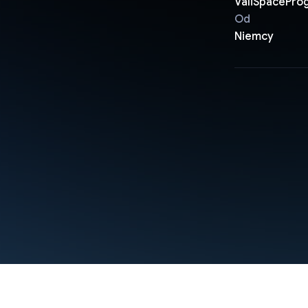
ValiSpacePro
Od
Niemcy