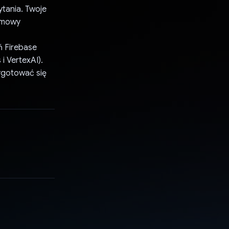
tania. Twoje
ozmowy
ń Firebase
i VertexAI).
zygotować się