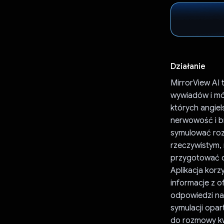
Działanie
MirrorView AI 
wywiadów i mó
których angiel
nerwowość i b
symulować rozm
rzeczywistym, 
przygotować 
Aplikacja kor
informacje z o
odpowiedzi na 
symulacji opar
do rozmowy kwa