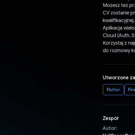
Możesz też pr
CV zostanie p
kwalifikacyjnej.
Aplikacja wiel
Cloud (Auth, S
Korzystaj z na
do rozmowy kw
Utworzone z
Flutter
Fir
Zespół
Autor: