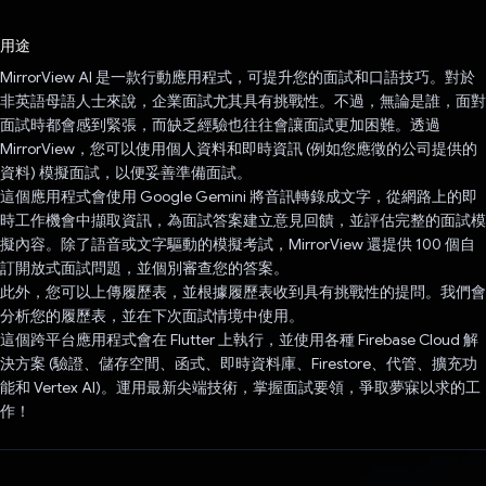
已投票！
用途
MirrorView AI 是一款行動應用程式，可提升您的面試和口語技巧。對於
非英語母語人士來說，企業面試尤其具有挑戰性。不過，無論是誰，面對
面試時都會感到緊張，而缺乏經驗也往往會讓面試更加困難。透過
MirrorView，您可以使用個人資料和即時資訊 (例如您應徵的公司提供的
資料) 模擬面試，以便妥善準備面試。
這個應用程式會使用 Google Gemini 將音訊轉錄成文字，從網路上的即
時工作機會中擷取資訊，為面試答案建立意見回饋，並評估完整的面試模
擬內容。除了語音或文字驅動的模擬考試，MirrorView 還提供 100 個自
訂開放式面試問題，並個別審查您的答案。
此外，您可以上傳履歷表，並根據履歷表收到具有挑戰性的提問。我們會
分析您的履歷表，並在下次面試情境中使用。
這個跨平台應用程式會在 Flutter 上執行，並使用各種 Firebase Cloud 解
決方案 (驗證、儲存空間、函式、即時資料庫、Firestore、代管、擴充功
能和 Vertex AI)。運用最新尖端技術，掌握面試要領，爭取夢寐以求的工
作！