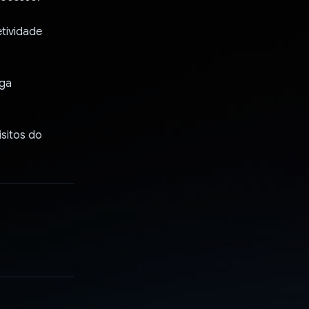
tividade
rga
isitos do