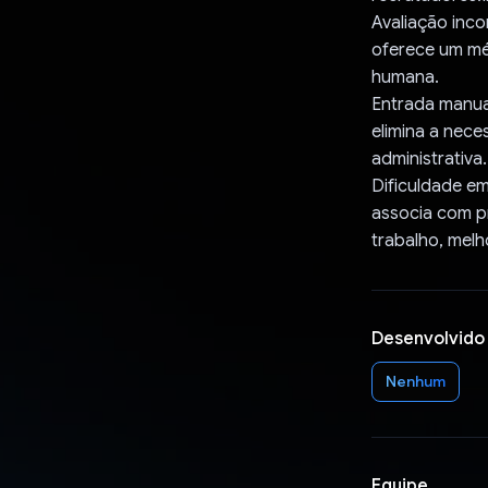
Avaliação inco
oferece um mé
humana.
Entrada manua
elimina a nece
administrativa.
Dificuldade em
associa com pr
trabalho, mel
Desenvolvido
Nenhum
Equipe