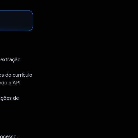
 extração
s do currículo
ndo a API
cações de
rocesso.