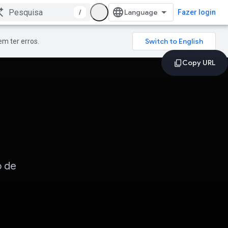
/
Fazer login
m ter erros.
o de