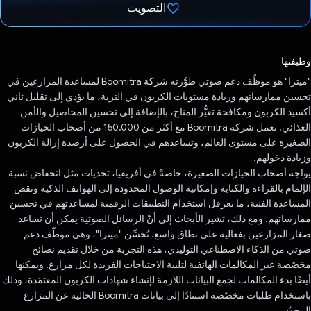
التصويت
تم التصويت.
وظيفتها
"ميترا" هو موظّف دعم صوتي طوَّرته شركة Boomitra لمساعدة المزارعين في
تحسين ممارساتهم وزيادة مستويات الكربون في التربة، ما يؤدي إلى تقليل ثاني
أكسيد الكربون ومكافحة تغيُّر المناخ، بالإضافة إلى تحسين المحاصيل والأمن
الغذائي. تعمل شركة Boomitra مع أكثر من 150,000 من أصحاب الحيازات
الصغيرة على مستوى العالم، وتساعدهم في الحصول على أرصدة إزالة الكربون
وزيادة دخولهم.
يواجه أصحاب الحيازات الصغيرة، خاصةً في أفريقيا، تحديات مثل انخفاض نسبة
الإلمام بالقراءة والكتابة وإمكانية الوصول المحدودة إلى الهواتف الذكية ونقص
المساعدة الفنية، ما يعرقل استخدام التطبيقات الرقمية لمساعدتهم في تحسين
ممارساتهم. ومع ذلك، تشير الأبحاث إلى أنّ الرسائل الصوتية يمكن أن تساعد
صغار المزارعين بفعالية على نطاق واسع. تُحسِّن "ميترا"، وهي موظّف دعم
صوتي من الذكاء الاصطناعي التوليدي، هذه التجربة من خلال تقديم نصائح
مخصّصة عبر المكالمات الهاتفية لتلبية الاحتياجات الفريدة لكل مزارع. ويمكنها
أيضًا بدء المكالمات لجمع البيانات اللازمة لإنشاء شهادات الكربون المعتمَدة، وذلك
باستخدام طلبات مخصّصة استنادًا إلى بيانات Boomitra الحالية عن المزارع
المحدّد.