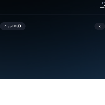
من
كينيا