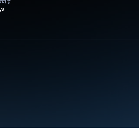
िया है
ya