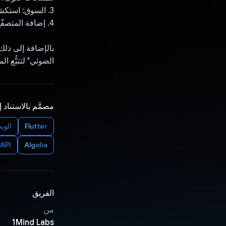
3. السوق: استكشاف وشراء منتجات صحية بديلة من شركاء
4. إضافة المتصفّح: يمكنك دمج ميزات التطبيق بسلاسة في تجربة التسوّق على الإنترنت.
الضوئي" لتتبُّع ا
مصمَّم بالاستناد 
Flutter
الويب/me
API
Algolia
الفريق
من
1Mind Labs