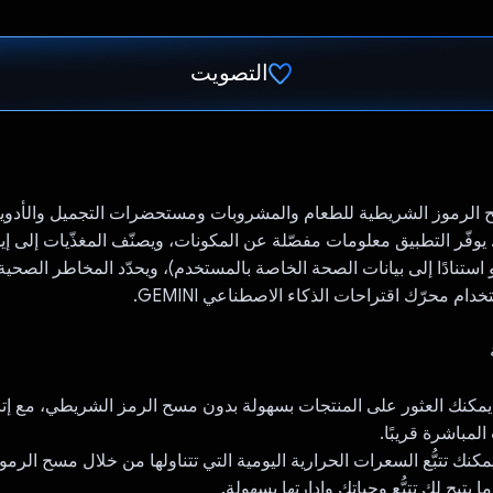
التصويت
تم التصويت.
ح الرموز الشريطية للطعام والمشروبات ومستحضرات التجميل والأدوية
. يوفّر التطبيق معلومات مفصّلة عن المكونات، ويصنّف المغذّيات إلى إي
استنادًا إلى بيانات الصحة الخاصة بالمستخدم)، ويحدّد المخاطر الصحية 
دام محرّك اقتراحات الذكاء الاصطناعي GEMINI.
 يمكنك العثور على المنتجات بسهولة بدون مسح الرمز الشريطي، مع إت
لمباشرة قريبًا.
ت: يمكنك تتبُّع السعرات الحرارية اليومية التي تتناولها من خلال مسح الرم
ا يتيح لك تتبُّع وجباتك وإدارتها بسهولة.