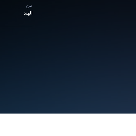
من
الهند