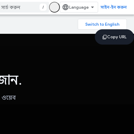
/
সাইন-ইন করুন
 জান.
ং ওয়েব