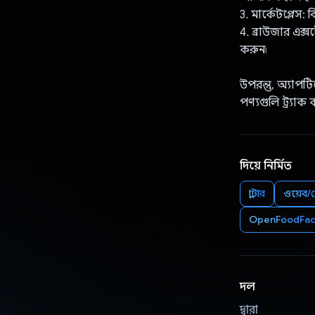
3. মার্কেটপ্লেস:
4. ব্রাউজার এক্
করুন৷
উপরন্তু, অ্যাপটি
পণ্যগুলি ট্র্যাক 
দিয়ে নির্মিত
ফ্লাটার
ওয়েব/ক
OpenFoodFac
দল
দ্বারা