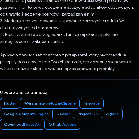
2. Śledzenie posiłków: skanowanie kodów kreskowych produktów
pozwala monitorować codzienne spożycie składników odżywczych,
co ułatwia śledzenie posiłków i zarządzanie nimi.
3. Marketplace: znajdowanie i kupowanie zdrowych produktów
alternatywnych od partnerów.
4. Rozszerzenie do przeglądarki: funkcje aplikacji są płynnie
zintegrowane z zakupami online.
Aplikacja zawiera też chatbota z przepisami, który rekomenduje
przepisy dostosowane do Twoich potrzeb, oraz historię skanowania,
w której możesz śledzić wcześniej zeskanowane produkty.
Utworzone za pomocą
Flutter
Wersja internetowa/Chrome
Firebase
Google Compute Engine
Docker
Project IDX
Algolia
OpenFoodFacts API
GitHub Actions