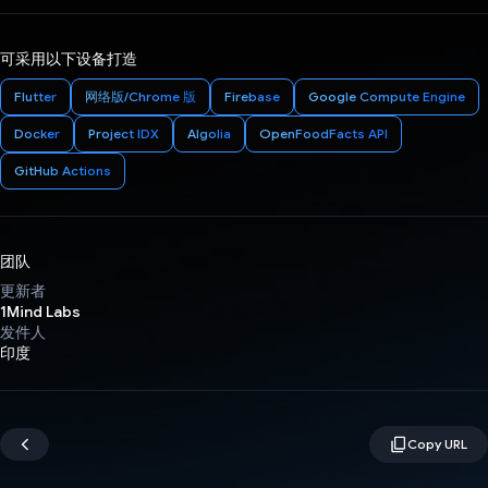
可采用以下设备打造
Flutter
网络版/Chrome 版
Firebase
Google Compute Engine
Docker
Project IDX
Algolia
OpenFoodFacts API
GitHub Actions
团队
更新者
1Mind Labs
发件人
印度