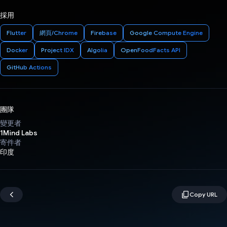
採用
Flutter
網頁/Chrome
Firebase
Google Compute Engine
Docker
Project IDX
Algolia
OpenFoodFacts API
GitHub Actions
團隊
變更者
1Mind Labs
寄件者
印度