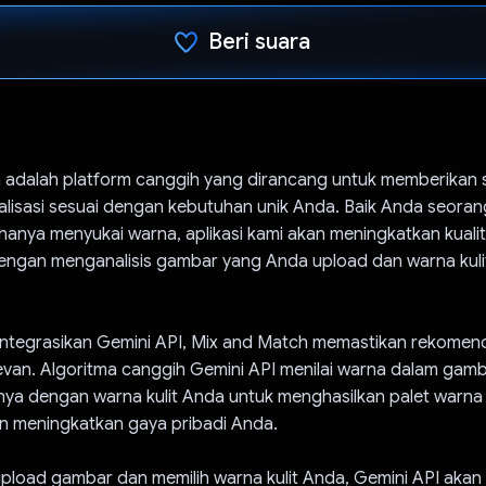
Beri suara
Telah memilih.
 adalah platform canggih yang dirancang untuk memberikan 
lisasi sesuai dengan kebutuhan unik Anda. Baik Anda seoran
hanya menyukai warna, aplikasi kami akan meningkatkan kualit
dengan menganalisis gambar yang Anda upload dan warna kul
tegrasikan Gemini API, Mix and Match memastikan rekomen
levan. Algoritma canggih Gemini API menilai warna dalam gam
a dengan warna kulit Anda untuk menghasilkan palet warna
n meningkatkan gaya pribadi Anda.
pload gambar dan memilih warna kulit Anda, Gemini API aka