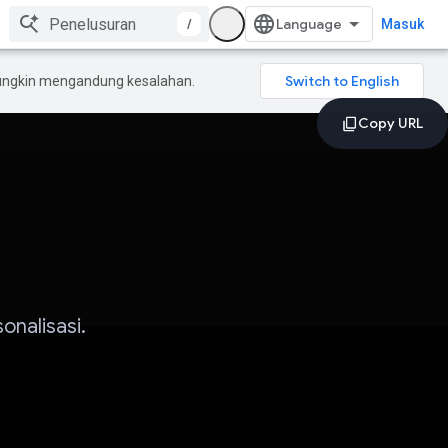
/
Masuk
mungkin mengandung kesalahan.
nalisasi.