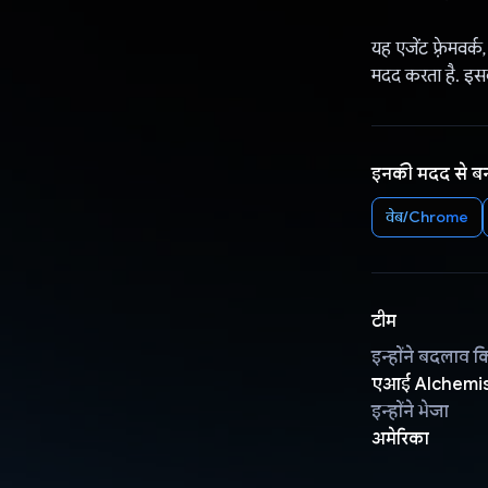
यह एजेंट फ़्रेमवर्
मदद करता है. इसक
इनकी मदद से ब
वेब/Chrome
टीम
इन्होंने बदलाव क
एआई Alchemi
इन्होंने भेजा
अमेरिका