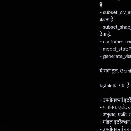
है
- subset_clv_ana
करता है.
- subset_shap_s
देता है.
- customer_reco
- model_stat: यह 
- generate_visua
ये सभी टूल, Gem
यहां बताया गया ह
- उपयोगकर्ता इंटरै
- प्लानिंग: एजेंट
- अनुवाद: एजेंट, सव
- मॉडल इंटरैक्शन:
- उपयोगकर्ता का ज