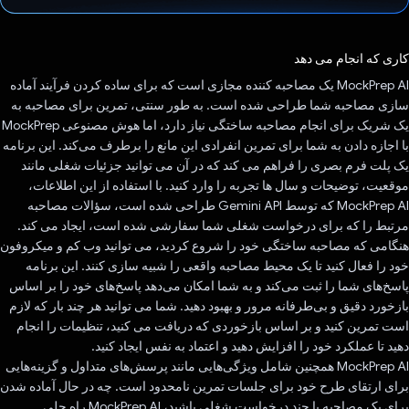
رای داد!
کاری که انجام می دهد
MockPrep AI یک مصاحبه کننده مجازی است که برای ساده کردن فرآیند آماده
سازی مصاحبه شما طراحی شده است. به طور سنتی، تمرین برای مصاحبه به
یک شریک برای انجام مصاحبه ساختگی نیاز دارد، اما هوش مصنوعی MockPrep
با اجازه دادن به شما برای تمرین انفرادی این مانع را برطرف می‌کند. این برنامه
یک پلت فرم بصری را فراهم می کند که در آن می توانید جزئیات شغلی مانند
موقعیت، توضیحات و سال ها تجربه را وارد کنید. با استفاده از این اطلاعات،
MockPrep AI که توسط Gemini API طراحی شده است، سؤالات مصاحبه
مرتبط را که برای درخواست شغلی شما سفارشی شده است، ایجاد می کند.
هنگامی که مصاحبه ساختگی خود را شروع کردید، می توانید وب کم و میکروفون
خود را فعال کنید تا یک محیط مصاحبه واقعی را شبیه سازی کنند. این برنامه
پاسخ‌های شما را ثبت می‌کند و به شما امکان می‌دهد پاسخ‌های خود را بر اساس
بازخورد دقیق و بی‌طرفانه مرور و بهبود دهید. شما می توانید هر چند بار که لازم
است تمرین کنید و بر اساس بازخوردی که دریافت می کنید، تنظیمات را انجام
دهید تا عملکرد خود را افزایش دهید و اعتماد به نفس ایجاد کنید.
MockPrep AI همچنین شامل ویژگی‌هایی مانند پرسش‌های متداول و گزینه‌هایی
برای ارتقای طرح خود برای جلسات تمرین نامحدود است. چه در حال آماده شدن
برای یک مصاحبه یا چند درخواست شغلی باشید، MockPrep AI راه حلی