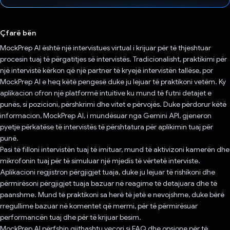
Votuar!
Çfarë bën
MockPrep AI është një intervistues virtual i krijuar për të thjeshtuar
procesin tuaj të përgatitjes së intervistës. Tradicionalisht, praktikimi për
një intervistë kërkon që një partner të kryejë intervistën tallëse, por
MockPrep AI e heq këtë pengesë duke ju lejuar të praktikoni vetëm. Ky
aplikacion ofron një platformë intuitive ku mund të futni detajet e
punës, si pozicioni, përshkrimi dhe vitet e përvojës. Duke përdorur këtë
informacion, MockPrep AI, i mundësuar nga Gemini API, gjeneron
pyetje përkatëse të intervistës të përshtatura për aplikimin tuaj për
punë.
Pasi të filloni intervistën tuaj të imituar, mund të aktivizoni kamerën dhe
mikrofonin tuaj për të simuluar një mjedis të vërtetë interviste.
Aplikacioni regjistron përgjigjet tuaja, duke ju lejuar të rishikoni dhe
përmirësoni përgjigjet tuaja bazuar në reagime të detajuara dhe të
paanshme. Mund të praktikoni sa herë të jetë e nevojshme, duke bërë
rregullime bazuar në komentet që merrni, për të përmirësuar
performancën tuaj dhe për të krijuar besim.
MockPrep AI përfshin gjithashtu veçori si FAQ dhe opsione për të