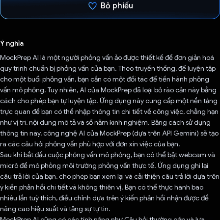
Bỏ phiếu
Đã bình chọn!
Ý nghĩa
MockPrep AI là một người phỏng vấn ảo được thiết kế để đơn giản hoá
quy trình chuẩn bị phỏng vấn của bạn. Theo truyền thống, để luyện tập
cho một buổi phỏng vấn, bạn cần có một đối tác để tiến hành phỏng
vấn mô phỏng. Tuy nhiên, AI của MockPrep đã loại bỏ rào cản này bằng
cách cho phép bạn tự luyện tập. Ứng dụng này cung cấp một nền tảng
trực quan để bạn có thể nhập thông tin chi tiết về công việc, chẳng hạn
như vị trí, nội dung mô tả và số năm kinh nghiệm. Bằng cách sử dụng
thông tin này, công nghệ AI của MockPrep (dựa trên API Gemini) sẽ tạo
ra các câu hỏi phỏng vấn phù hợp với đơn xin việc của bạn.
Sau khi bắt đầu cuộc phỏng vấn mô phỏng, bạn có thể bật webcam và
micrô để mô phỏng môi trường phỏng vấn thực tế. Ứng dụng ghi lại
câu trả lời của bạn, cho phép bạn xem lại và cải thiện câu trả lời dựa trên
ý kiến phản hồi chi tiết và không thiên vị. Bạn có thể thực hành bao
nhiêu lần tuỳ thích, điều chỉnh dựa trên ý kiến phản hồi nhận được để
nâng cao hiệu suất và tăng sự tự tin.
MockPrep AI cũng có các tính năng như Câu hỏi thường gặp và lựa