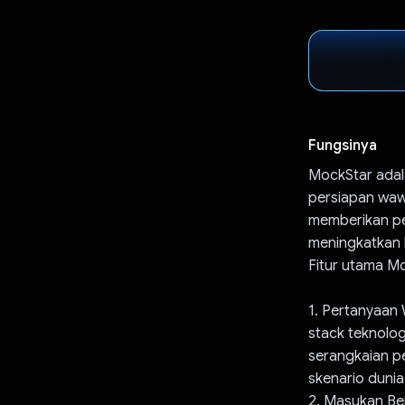
Fungsinya
MockStar adala
persiapan wawa
memberikan pe
meningkatkan 
Fitur utama M
1. Pertanyaan
stack teknolo
serangkaian p
skenario dunia
2. Masukan B