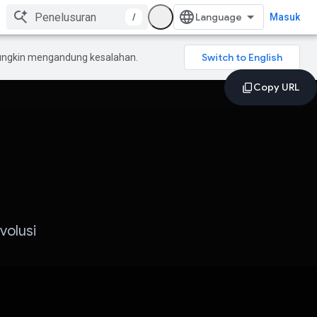
/
Masuk
mungkin mengandung kesalahan.
volusi