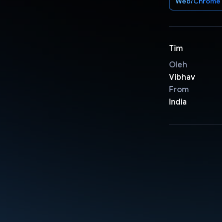
Web/Chrome
Tim
Oleh
Vibhav
From
India