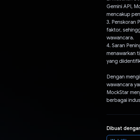
Gemini API, M
mencakup penil
3. Penskoran 
faktor, sehin
wawancara.
4. Saran Peni
menawarkan ti
yang diidentif
Dengan mengin
wawancara yang
MockStar menja
berbagai indus
Dibuat denga