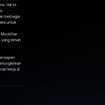
. Hal ini
s.
kan berbagai
eka untuk
, MockStar
a yang lemah
ersiapan
 memungkinkan
ari kerja di