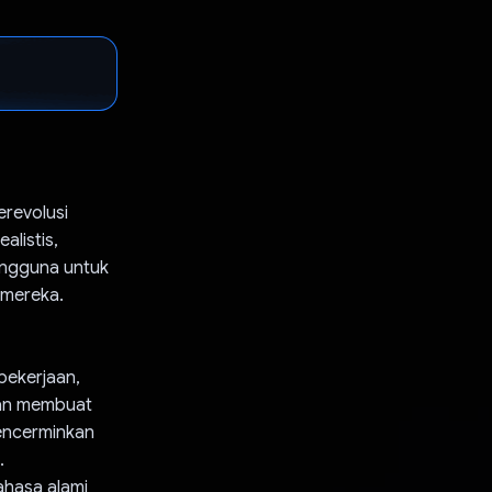
erevolusi
alistis,
engguna untuk
 mereka.
pekerjaan,
ian membuat
encerminkan
.
hasa alami