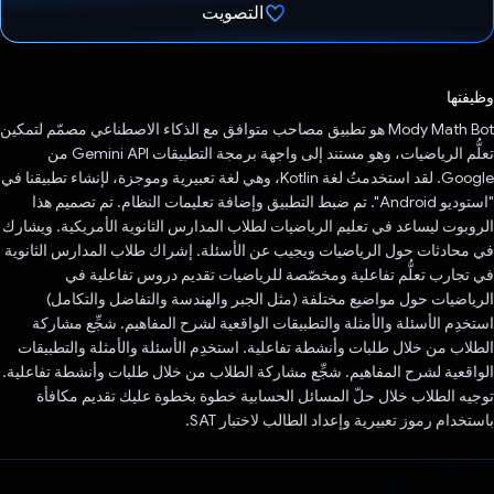
التصويت
تم التصويت.
وظيفتها
‫Mody Math Bot هو تطبيق مصاحب متوافق مع الذكاء الاصطناعي مصمّم لتمكين
تعلُّم الرياضيات، وهو مستند إلى واجهة برمجة التطبيقات Gemini API من
Google. لقد استخدمتُ لغة Kotlin، وهي لغة تعبيرية وموجزة، لإنشاء تطبيقنا في
"استوديو Android". تم ضبط التطبيق وإضافة تعليمات النظام. تم تصميم هذا
الروبوت ليساعد في تعليم الرياضيات لطلاب المدارس الثانوية الأمريكية. ويشارك
في محادثات حول الرياضيات ويجيب عن الأسئلة. إشراك طلاب المدارس الثانوية
في تجارب تعلُّم تفاعلية ومخصّصة للرياضيات تقديم دروس تفاعلية في
الرياضيات حول مواضيع مختلفة (مثل الجبر والهندسة والتفاضل والتكامل)
استخدِم الأسئلة والأمثلة والتطبيقات الواقعية لشرح المفاهيم. شجِّع مشاركة
الطلاب من خلال طلبات وأنشطة تفاعلية. استخدِم الأسئلة والأمثلة والتطبيقات
الواقعية لشرح المفاهيم. شجِّع مشاركة الطلاب من خلال طلبات وأنشطة تفاعلية.
توجيه الطلاب خلال حلّ المسائل الحسابية خطوة بخطوة عليك تقديم مكافأة
باستخدام رموز تعبيرية وإعداد الطالب لاختبار SAT.