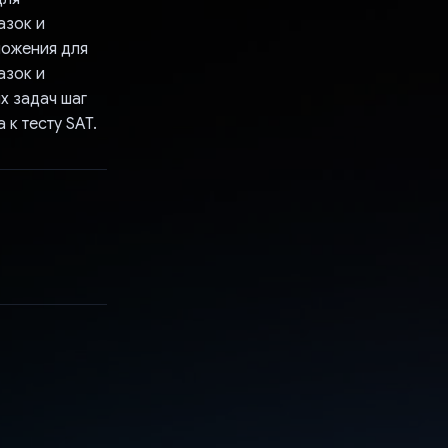
азок и
ложения для
азок и
х задач шаг
 к тесту SAT.