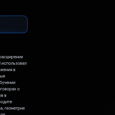
 расширения
Я использовал
ожения в
ные
обучении
зговорах о
ов в
водите
а, геометрия
для