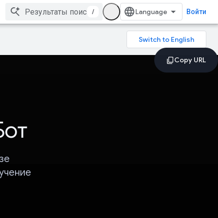
/
Войти
Бот
зе
зучение