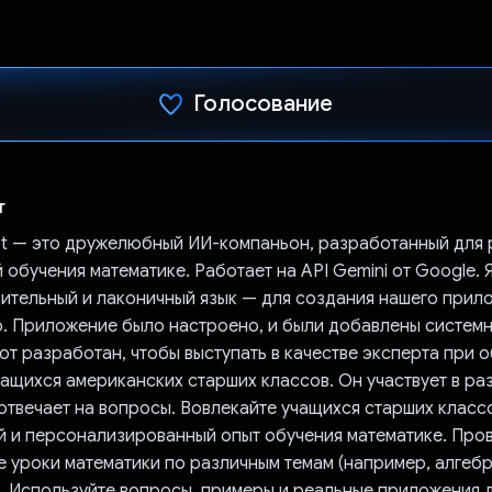
Голосование
Проголосовал!
т
t — это дружелюбный ИИ-компаньон, разработанный для
обучения математике. Работает на API Gemini от Google. 
зительный и лаконичный язык — для создания нашего прил
io. Приложение было настроено, и были добавлены систем
от разработан, чтобы выступать в качестве эксперта при 
ащихся американских старших классов. Он участвует в ра
отвечает на вопросы. Вовлекайте учащихся старших класс
й и персонализированный опыт обучения математике. Про
е уроки математики по различным темам (например, алгебр
). Используйте вопросы, примеры и реальные приложения 