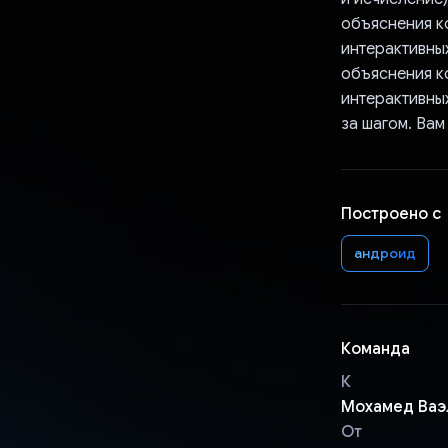
объяснения к
интерактивны
объяснения к
интерактивных
за шагом. Вам
Построено с
андроид
Команда
К
Мохамед Ваэ
От