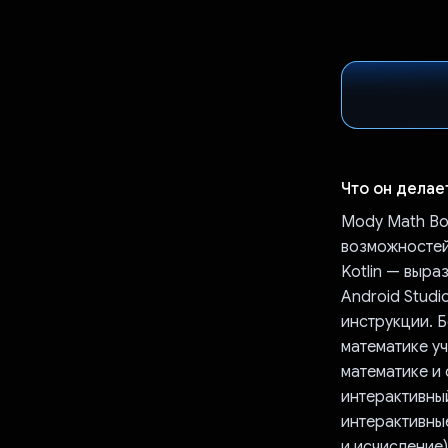
Что он делае
Mody Math Bo
возможностей 
Kotlin — выра
Android Stud
инструкции. Б
математике уч
математике и 
интерактивны
интерактивны
и исчисление