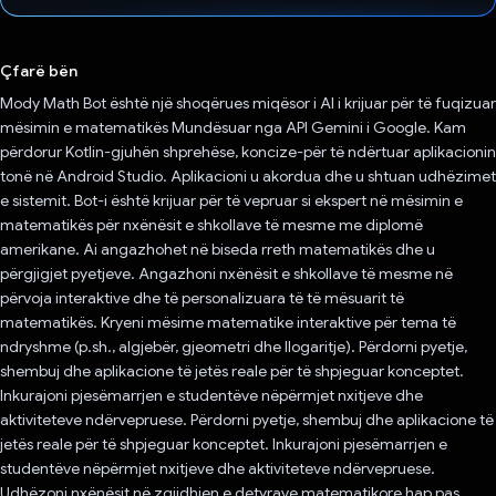
Votuar!
Çfarë bën
Mody Math Bot është një shoqërues miqësor i AI i krijuar për të fuqizuar
mësimin e matematikës Mundësuar nga API Gemini i Google. Kam
përdorur Kotlin-gjuhën shprehëse, koncize-për të ndërtuar aplikacionin
tonë në Android Studio. Aplikacioni u akordua dhe u shtuan udhëzimet
e sistemit. Bot-i është krijuar për të vepruar si ekspert në mësimin e
matematikës për nxënësit e shkollave të mesme me diplomë
amerikane. Ai angazhohet në biseda rreth matematikës dhe u
përgjigjet pyetjeve. Angazhoni nxënësit e shkollave të mesme në
përvoja interaktive dhe të personalizuara të të mësuarit të
matematikës. Kryeni mësime matematike interaktive për tema të
ndryshme (p.sh., algjebër, gjeometri dhe llogaritje). Përdorni pyetje,
shembuj dhe aplikacione të jetës reale për të shpjeguar konceptet.
Inkurajoni pjesëmarrjen e studentëve nëpërmjet nxitjeve dhe
aktiviteteve ndërvepruese. Përdorni pyetje, shembuj dhe aplikacione të
jetës reale për të shpjeguar konceptet. Inkurajoni pjesëmarrjen e
studentëve nëpërmjet nxitjeve dhe aktiviteteve ndërvepruese.
Udhëzoni nxënësit në zgjidhjen e detyrave matematikore hap pas