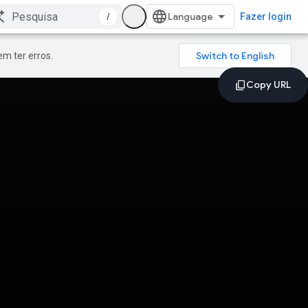
/
Fazer login
m ter erros.