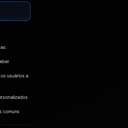
sas.
ceber
os usuários a
ersonalizados
is comuns