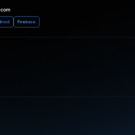
 com
droid
Firebase