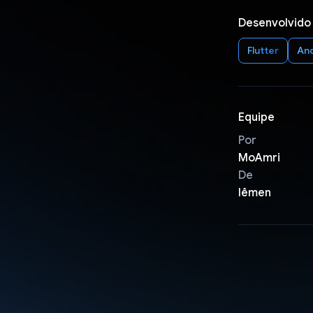
Desenvolvido
Flutter
An
Equipe
Por
MoAmri
De
Iêmen