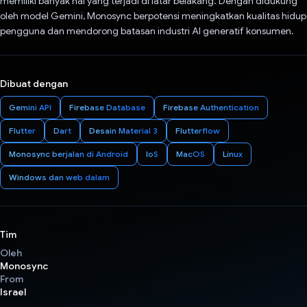
memiliki banyak hal yang terjadi di latar belakang. Dengan didukung
oleh model Gemini, Monosync berpotensi meningkatkan kualitas hidup
pengguna dan mendorong batasan industri AI generatif konsumen.
Dibuat dengan
Gemini API
Firebase Database
Firebase Authentication
Flutter
Dart
Desain Material 3
Flutterflow
Monosync berjalan di Android
IoS
MacOS
Linux
Windows dan web dalam
Tim
Oleh
Monosync
From
Israel