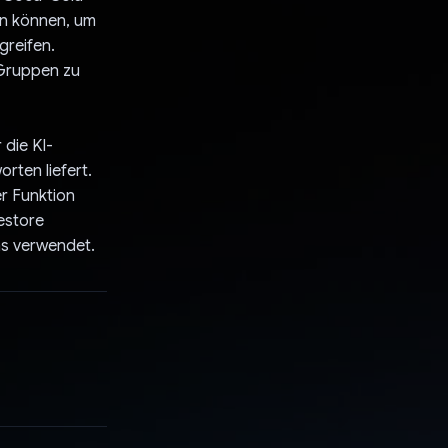
en können, um
greifen.
 Gruppen zu
 die KI-
rten liefert.
er Funktion
estore
ns verwendet.