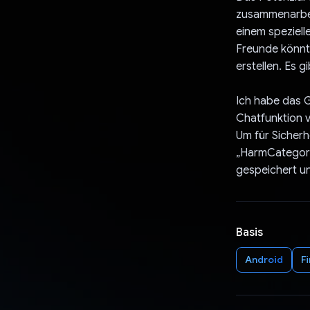
zusammenarbei
einem speziell
Freunde könnt
erstellen. Es g
Ich habe das G
Chatfunktion v
Um für Sicherh
„HarmCategory“
gespeichert u
Basis
Android
F