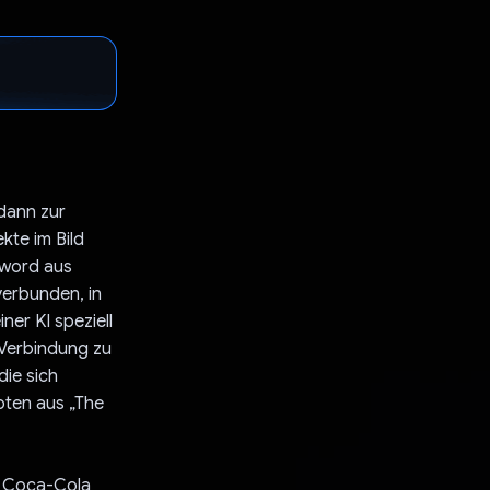
dann zur
kte im Bild
yword aus
verbunden, in
er KI speziell
 Verbindung zu
die sich
pten aus „The
e Coca-Cola