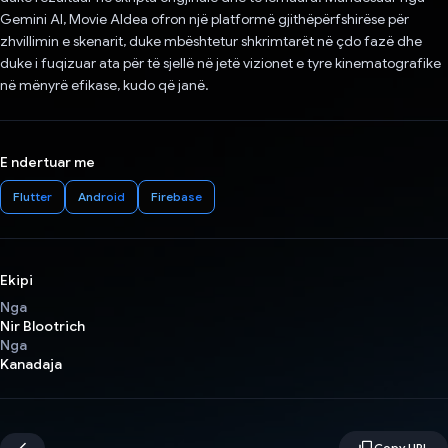
Gemini AI, Movie AIdea ofron një platformë gjithëpërfshirëse për
zhvillimin e skenarit, duke mbështetur shkrimtarët në çdo fazë dhe
duke i fuqizuar ata për të sjellë në jetë vizionet e tyre kinematografike
në mënyrë efikase, kudo që janë.
E ndertuar me
Flutter
Android
Firebase
Ekipi
Nga
Nir Blootrich
Nga
Kanadaja