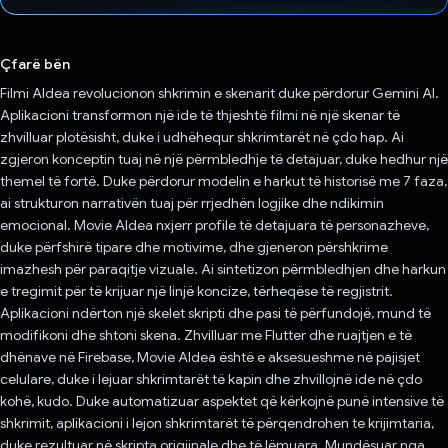
Votuar!
Çfarë bën
Filmi AIdea revolucionon shkrimin e skenarit duke përdorur Gemini AI.
Aplikacioni transformon një ide të thjeshtë filmi në një skenar të
zhvilluar plotësisht, duke i udhëhequr shkrimtarët në çdo hap. Ai
zgjeron konceptin tuaj në një përmbledhje të detajuar, duke hedhur një
themel të fortë. Duke përdorur modelin e harkut të historisë me 7 faza,
ai strukturon narrativën tuaj për rrjedhën logjike dhe ndikimin
emocional. Movie AIdea nxjerr profile të detajuara të personazheve,
duke përfshirë tipare dhe motivime, dhe gjeneron përshkrime
imazhesh për paraqitje vizuale. Ai sintetizon përmbledhjen dhe harkun
e tregimit për të krijuar një linjë koncize, tërheqëse të regjistrit.
Aplikacioni ndërton një skelet skripti dhe pasi të përfundojë, mund të
modifikoni dhe shtoni skena. Zhvilluar me Flutter dhe ruajtjen e të
dhënave në Firebase, Movie AIdea është e aksesueshme në pajisjet
celulare, duke i lejuar shkrimtarët të kapin dhe zhvillojnë ide në çdo
kohë, kudo. Duke automatizuar aspektet që kërkojnë punë intensive të
shkrimit, aplikacioni i lejon shkrimtarët të përqendrohen te krijimtaria,
duke rezultuar në skripta origjinale dhe të lëmuara. Mundësuar nga