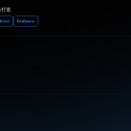
备打造
droid
Firebase