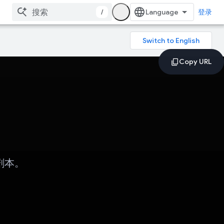
/
登录
影剧本。