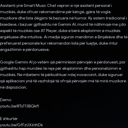
Asistenti ynë Smart Music Chat vepron si një asistent personal i
muzikës, duke ofruar rekomandime për këngë, gjëra të vogla
muzikore dhe lista dëgjimi të bazuara në humor. Ky sistem tradicional i
bisedave, i bazuar gjithashtu në Gemini AI, mund të ndihmojë me çdo
aspekt të muzikës ose AT Player, duke e bërë eksplorimin e muzikës
argëtuese dhe intuitive. Ai madje siguron mendimin e Binjakëve dhe të
preferuarat personale kur rekomandon lista për luajtje, duke rritur
angazhimin e përdoruesve.
Google Gemini AI jo vetëm që përmirëson përvojën e përdoruesit, por
gjithashtu hap mundësi të reja për eksplorimin dhe personalizimin e
muzikës. Ne mbetemi të përkushtuar ndaj inovacionit, duke siguruar
që aplikacioni ynë të vazhdojë të ofrojë përvojën më të mirë muzikore
në dispozicion.
Demo
youtu.be/8TsT13BQkfI
E shkurtër
youtu.be/GfFzUX6thDk