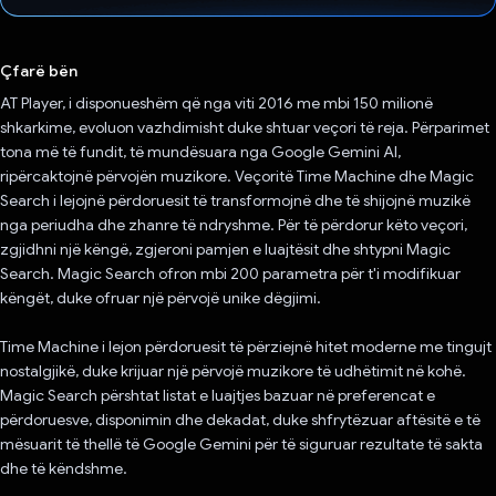
Votuar!
Çfarë bën
AT Player, i disponueshëm që nga viti 2016 me mbi 150 milionë
shkarkime, evoluon vazhdimisht duke shtuar veçori të reja. Përparimet
tona më të fundit, të mundësuara nga Google Gemini AI,
ripërcaktojnë përvojën muzikore. Veçoritë Time Machine dhe Magic
Search i lejojnë përdoruesit të transformojnë dhe të shijojnë muzikë
nga periudha dhe zhanre të ndryshme. Për të përdorur këto veçori,
zgjidhni një këngë, zgjeroni pamjen e luajtësit dhe shtypni Magic
Search. Magic Search ofron mbi 200 parametra për t'i modifikuar
këngët, duke ofruar një përvojë unike dëgjimi.
Time Machine i lejon përdoruesit të përziejnë hitet moderne me tingujt
nostalgjikë, duke krijuar një përvojë muzikore të udhëtimit në kohë.
Magic Search përshtat listat e luajtjes bazuar në preferencat e
përdoruesve, disponimin dhe dekadat, duke shfrytëzuar aftësitë e të
mësuarit të thellë të Google Gemini për të siguruar rezultate të sakta
dhe të këndshme.