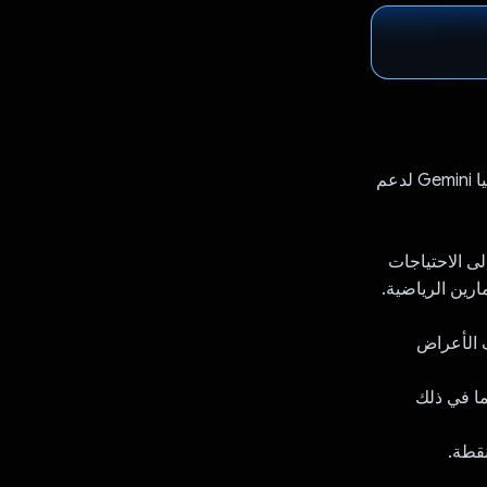
‫mPlus Care هي منصة رعاية صحية مستندة إلى الذكاء الاصطناعي تستفيد من تكنولوجيا Gemini لدعم
ى الاحتياجات
ف الأعراض
تفاصيل شاملة عن أكثر من 4,000 مرض، بما في ذلك
نقطة.