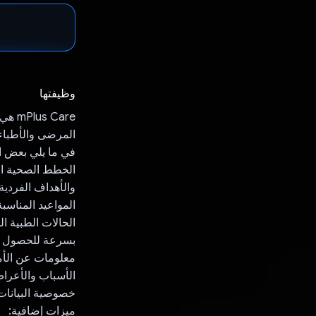
وظيفتها
المرضى والأطباء
في ما يلي بعض ال
الخطط الصحية ال
والأهداف الفردية. تقدّم منصة Gemini وصفات وأدلة ودعمً
المواعيد المناسب
الحالات الطبية ا
بسرعة للحصول ع
الأسباب والأعراض
خصوصية البيانات:
ميزات إضافية: