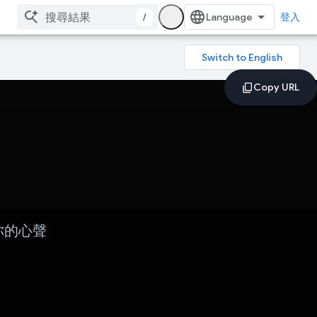
/
登入
你的心聲