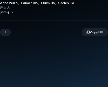
Anna Peiró、Eduard Illa、Quim Illa、Carles Illa
差出人
スペイン