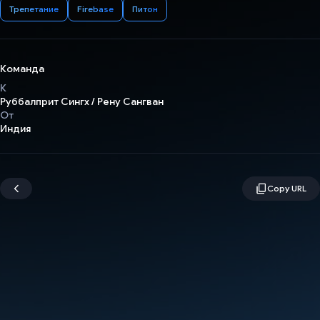
Трепетание
Firebase
Питон
Команда
К
Руббалприт Сингх / Рену Сангван
От
Индия