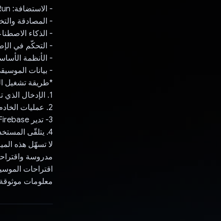
- الاستضافة: Google Cloud Run
- المصادقة والتخزين: se
- الذكاء الاصطناعي:  (Vertex API
- التحكّم في الإصد
- الأنظمة الأساسية ال
- بيانات الموسيقى: ube API
*طريقة تشغيل ال
1. الإدخال الذي تم إرساله إلى خادم Cloud Run
2. عمليات الخادم (باستخدام Vertex API إذا لزم الأمر)
3- تدير Firebase المصادقة والبيانات
4. يتلقّى المستخدم إحصاءات واقتراحات
مدروسة واقتراحا
معلومات موثوقة