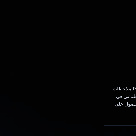
تقدّم أيضًا ملاحظات
صطناعي في
يستخدم التطبيق واجهة برمجة التطبيقات YouTube Data API للحصول على