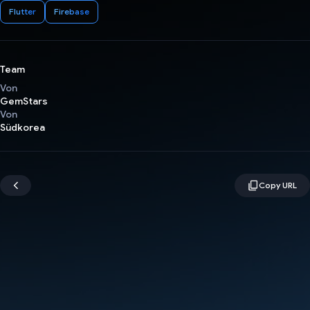
Flutter
Firebase
Team
Von
GemStars
Von
Südkorea