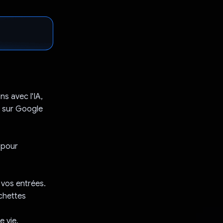
s avec l'IA,
é sur Google
i pour
 vos entrées.
ochettes
 vie.