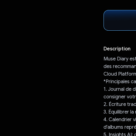
Description
Muse Diary est
des recommanda
Cloud Platform
*Principales ca
1. Journal de d
consigner votr
2. Écriture tra
3. Équilibrer 
4. Calendrier 
d'albums repré
5. Insights AI