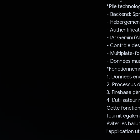
*Pile technolo
- Backend: Sp
- Hébergement
- Authentifica
- IA: Gemini (A
- Contrôle des
- Multiplate-fo
- Données mus
*Fonctionnemen
1. Données en
2. Processus de
3. Firebase gèr
4. L'utilisate
Cette fonctionn
fournit égale
éviter les hall
l'application u