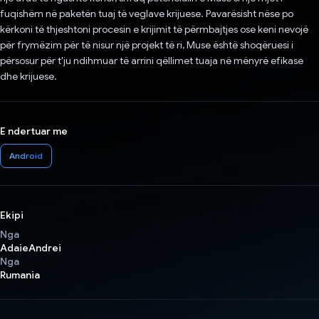
fuqishëm në paketën tuaj të veglave krijuese. Pavarësisht nëse po
kërkoni të thjeshtoni procesin e krijimit të përmbajtjes ose keni nevojë
për frymëzim për të nisur një projekt të ri, Muse është shoqëruesi i
përsosur për t'ju ndihmuar të arrini qëllimet tuaja në mënyrë efikase
dhe krijuese.
E ndertuar me
Android
Ekipi
Nga
AdaieAndrei
Nga
Rumania