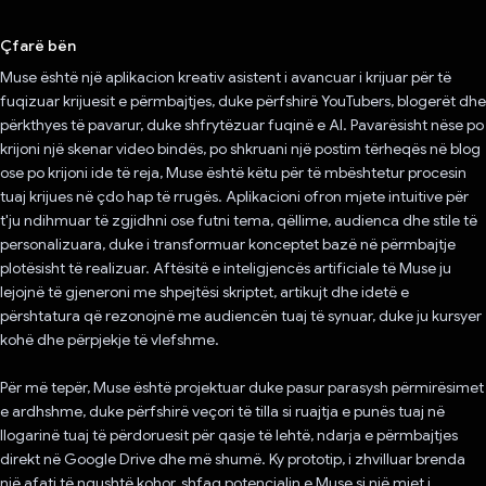
Votuar!
Çfarë bën
Muse është një aplikacion kreativ asistent i avancuar i krijuar për të
fuqizuar krijuesit e përmbajtjes, duke përfshirë YouTubers, blogerët dhe
përkthyes të pavarur, duke shfrytëzuar fuqinë e AI. Pavarësisht nëse po
krijoni një skenar video bindës, po shkruani një postim tërheqës në blog
ose po krijoni ide të reja, Muse është këtu për të mbështetur procesin
tuaj krijues në çdo hap të rrugës. Aplikacioni ofron mjete intuitive për
t'ju ndihmuar të zgjidhni ose futni tema, qëllime, audienca dhe stile të
personalizuara, duke i transformuar konceptet bazë në përmbajtje
plotësisht të realizuar. Aftësitë e inteligjencës artificiale të Muse ju
lejojnë të gjeneroni me shpejtësi skriptet, artikujt dhe idetë e
përshtatura që rezonojnë me audiencën tuaj të synuar, duke ju kursyer
kohë dhe përpjekje të vlefshme.
Për më tepër, Muse është projektuar duke pasur parasysh përmirësimet
e ardhshme, duke përfshirë veçori të tilla si ruajtja e punës tuaj në
llogarinë tuaj të përdoruesit për qasje të lehtë, ndarja e përmbajtjes
direkt në Google Drive dhe më shumë. Ky prototip, i zhvilluar brenda
një afati të ngushtë kohor, shfaq potencialin e Muse si një mjet i