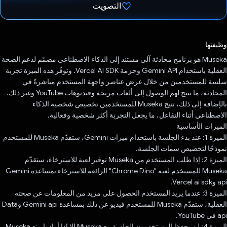
التصويت
تم التصويت.
وظيفتها
Museka هو برنامج محادثة آلي مستند إلى الذكاء الاصطناعي مصمّم لدعم الصحة
العقلية باستخدام Gemini API وحزمة Vercel AI SDK. وتوفّر هذه الميزة تجربة
سلسة للمستخدمين من خلال عرض عناصر واجهة المستخدم مباشرةً في
المحادثة، ما يتيح لهم الوصول إلى ألعاب مريحة وفيديوهات YouTube وغير ذلك.
بالإضافة إلى ذلك، تتيح Museka للمستخدمين تخصيص شخصية الذكاء
الاصطناعي أثناء التفاعل، ما يجعل التجربة أكثر شخصية وفعالية.
الميزات الأساسية
الميزة 1: عند بدء الجلسة باستخدام ميزات Gemini، ستقدّم Museka للمستخدم
نموذجًا لتخصيص سمات الجلسة.
الميزة 2: إذا طلب المستخدم من Museka توفير لعبة للاسترخاء، ستقدّم
Museka للمستخدم لعبة "Chrome Dino" الرائعة للاسترخاء بمساعدة Gemini
api وVercel ai sdk.
الميزة 3: عندما يريد المستخدم الحصول على مزيد من المعلومات عن صحته
العقلية، ستقدّم Museka للمستخدم فيديو عن ذلك بمساعدة Gemini api وData
api في YouTube.
الميزة 4: لن يحفظ المستخدمون الجلسة مع Museka إلا إذا أرادوا منع Museka