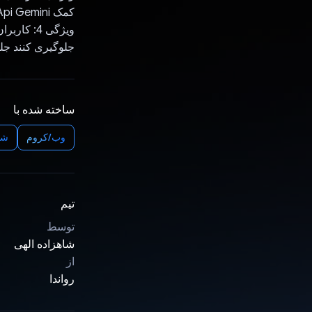
کمک Api Gemini و Youtube's Data api Museka ویدئویی در مورد آن در اختیار کاربر قرار می دهد.
ویژگی 4: 
جلوگیری کنند جلسه را با Museka
ساخته شده با
وب/کروم
شن
تیم
توسط
شاهزاده الهی
از
رواندا