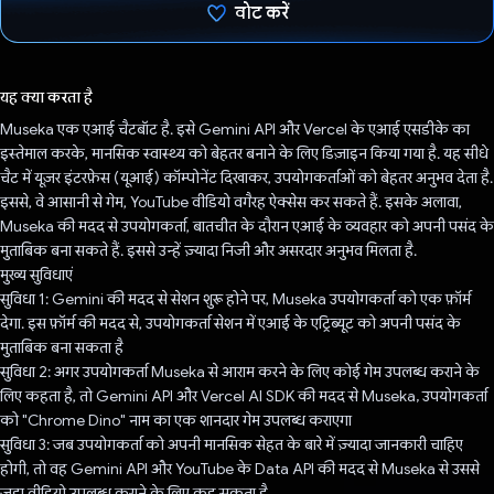
वोट करें
वोट कर दिया है!
यह क्या करता है
Museka एक एआई चैटबॉट है. इसे Gemini API और Vercel के एआई एसडीके का
इस्तेमाल करके, मानसिक स्वास्थ्य को बेहतर बनाने के लिए डिज़ाइन किया गया है. यह सीधे
चैट में यूज़र इंटरफ़ेस (यूआई) कॉम्पोनेंट दिखाकर, उपयोगकर्ताओं को बेहतर अनुभव देता है.
इससे, वे आसानी से गेम, YouTube वीडियो वगैरह ऐक्सेस कर सकते हैं. इसके अलावा,
Museka की मदद से उपयोगकर्ता, बातचीत के दौरान एआई के व्यवहार को अपनी पसंद के
मुताबिक बना सकते हैं. इससे उन्हें ज़्यादा निजी और असरदार अनुभव मिलता है.
मुख्य सुविधाएं
सुविधा 1: Gemini की मदद से सेशन शुरू होने पर, Museka उपयोगकर्ता को एक फ़ॉर्म
देगा. इस फ़ॉर्म की मदद से, उपयोगकर्ता सेशन में एआई के एट्रिब्यूट को अपनी पसंद के
मुताबिक बना सकता है
सुविधा 2: अगर उपयोगकर्ता Museka से आराम करने के लिए कोई गेम उपलब्ध कराने के
लिए कहता है, तो Gemini API और Vercel AI SDK की मदद से Museka, उपयोगकर्ता
को "Chrome Dino" नाम का एक शानदार गेम उपलब्ध कराएगा
सुविधा 3: जब उपयोगकर्ता को अपनी मानसिक सेहत के बारे में ज़्यादा जानकारी चाहिए
होगी, तो वह Gemini API और YouTube के Data API की मदद से Museka से उससे
जुड़ा वीडियो उपलब्ध कराने के लिए कह सकता है