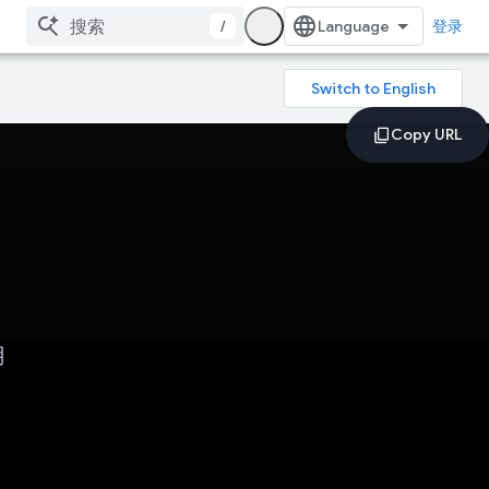
/
登录
用