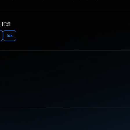
备打造
Idx